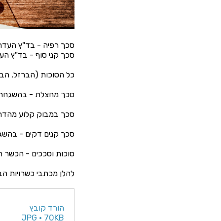
סכך רפיה - בד"ץ העדה
סכך קני סוף - בד"ץ ה
כל הסוכות (הברזל, הב
סכך מחצלת - בהשגחת הר
סכך במבוק קלוע מהדרין
סכך קנים דקים - בהשג
סוכות וסככים - הכשר ה
להלן מכתבי כשרויות הבד
הורד קובץ
JPG • 70KB